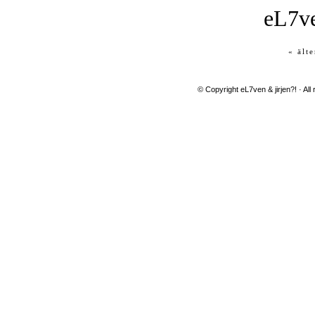
eL7ve
« älte
© Copyright eL7ven & jirjen?! · All